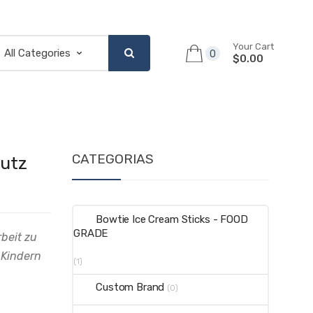
Your Cart
0
$0.00
CATEGORIAS
hutz
Bowtie Ice Cream Sticks - FOOD
GRADE
beit zu
 Kindern
(1)
Custom Brand
(0)