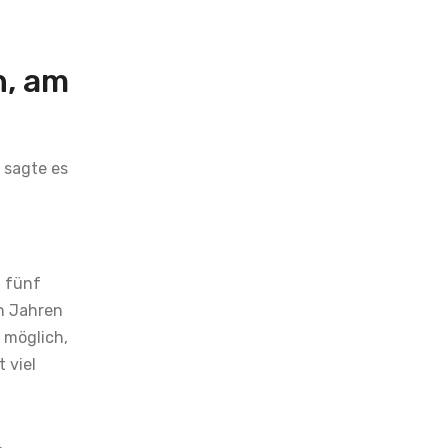
n, am
 sagte es
n fünf
en Jahren
 möglich,
 viel