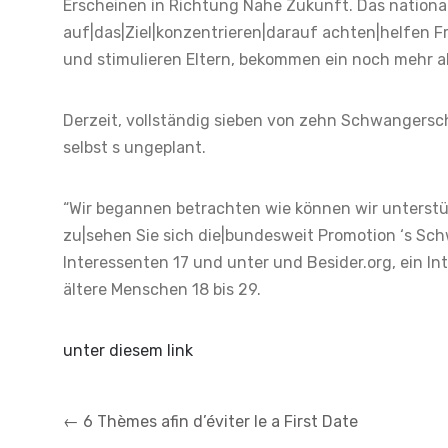
Erscheinen in Richtung Nahe Zukunft. Das nationa
auf|das|Ziel|konzentrieren|darauf achten|helfen 
und stimulieren Eltern, bekommen ein noch mehr akti
Derzeit, vollständig sieben von zehn Schwangersc
selbst s ungeplant.
“Wir begannen betrachten wie können wir unterstüt
zu|sehen Sie sich die|bundesweit Promotion ‘s Sch
Interessenten 17 und unter und Besider.org, ein I
ältere Menschen 18 bis 29.
unter diesem link
Post
←
6 Thèmes afin d’éviter le a First Date
navigation