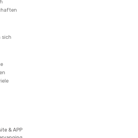
ch
chaften
 sich
ie
den
iele
site & APP
Vervanging