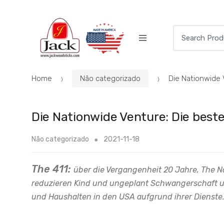
Skip
Skip
to
to
navigation
content
Search
for:
Home
Não categorizado
Die Nationwide 
Die Nationwide Venture: Die best
Não categorizado
2021-11-18
The 411:
über die Vergangenheit 20 Jahre, The N
reduzieren Kind und ungeplant Schwangerschaft un
und Haushalten in den USA aufgrund ihrer Dienste