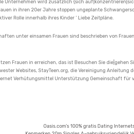
le Unternehmen wird zusätzlich {sich auf|konzentrieren|si
Frauen in ihren 20er Jahre stoppen ungeplante Schwangers
ver Rolle innerhalb ihres Kinder ‘ Liebe Zeitpläne.
haften unter einsamen Frauen sind beschrieben von Frauen
zen Frauen in erreichen, das ist Besuchen Sie die|gehen S
wester Websites, StayTeen.org, die Vereinigung Anleitung 
nternet Verhütungsmittel Unterstützung Gemeinschaft für v
Oasis.com’s 100% gratis Dating Internet
Kenmerken 20m Singles A-gebruiksvriendelijk 