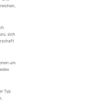
rreichen,
ich
zu, sich
rschaft
tionen um
jedes
er Typ
n,