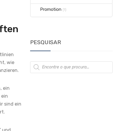
Promotion
(1)
ften
PESQUISAR
tlinien
ht, wie
Products
search
anzieren.
, ein
 ein
r sind ein
rt.
” und